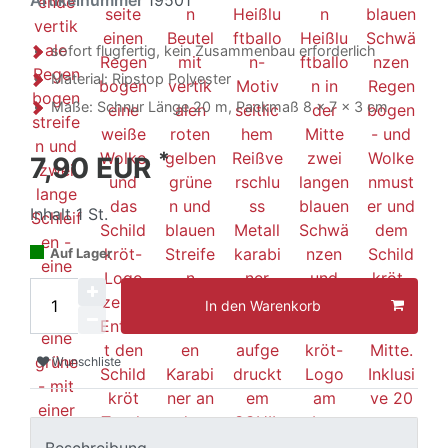
sofort flugfertig, kein Zusammenbau erforderlich
Material: Ripstop Polyester
Maße: Schnur Länge 20 m, Packmaß 8 x 7 x 3 cm
*
7,90 EUR
Inhalt
1
St.
Auf Lager
In den Warenkorb
Wunschliste