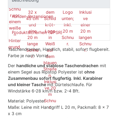
Beschreibung
Kunden-Rezensionen
Produktsicherheit (GPSR)
Taschendrachen, Handlich, stabil, sofort flugbereit.
Farbe je nach Vorrat.
Der
handliche und stablose Taschendrachen
mit
einem Segel aus Ripstop Polyester ist
ohne
Zusammenbau sofort flugfertig
.
Inkl. Karabiner
und kleiner Tasche
mit Gürtelschlaufe. Für
Windstärke 6-28 km/h bzw. 2-4 Bft.
Material: Polyester
Maße: Leine mit Handgriff L 20 m, Packmaß: 8 x 7
x 3 cm