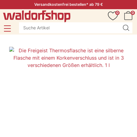
Versandkostenfrei bestellen* ab 79 €
0
0