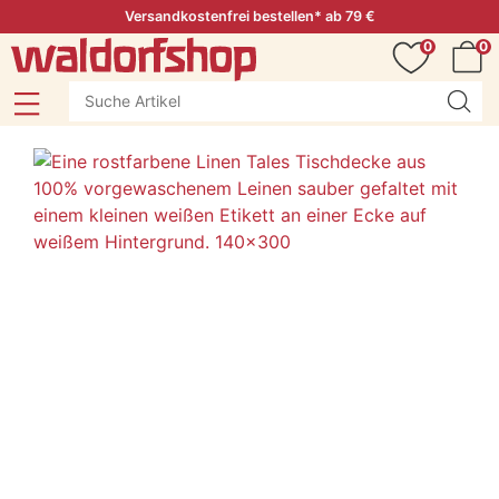
Versandkostenfrei bestellen* ab 79 €
0
0