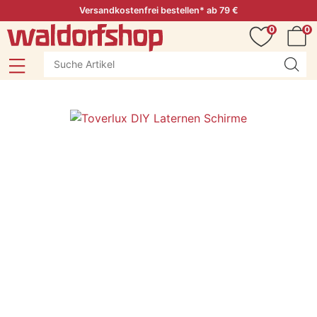
Versandkostenfrei bestellen* ab 79 €
0
0