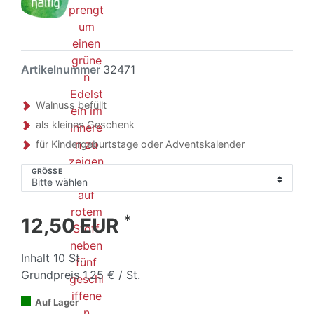
Artikelnummer
32471
Walnuss befüllt
als kleines Geschenk
für Kindergeburtstage oder Adventskalender
GRÖSSE
*
12,50 EUR
Inhalt
10
St.
Grundpreis
1,25 € / St.
Auf Lager