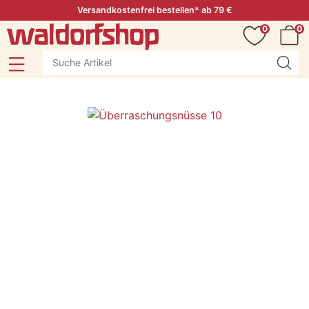
Versandkostenfrei bestellen* ab 79 €
0
0