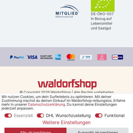
DE-ÖKO-007
In Bezug auf
Lebensmittel
und Saatgut
© Copyright 2026 Waldorfshop
|
Alle Rechte vorbehalten.
Wir nutzen Cookies, um dein Surferlebnis zu optimieren. Mit deiner
Zustimmung machst du deinen Einkauf im Waldorfshop reibungslos. Erfahre
Bestellungen mit Prio Versand bis 13 Uhr, garantierter Versand am
mehr in unserer
Daten­schutz­erklärung
. Du kannst deine Einstellungen
jederzeit anpassen.
selben Tag!
Essenziell
DHL Wunschzustellung
Funktional
*Kostenlose Lieferung in Deutschland und Österreich ab 79 €.
(gilt
Weitere Einstellungen
nur für Sparversand - ausgenommen Sperrgut und Speditionsware)
Alle akzeptieren
Auswahl akzeptieren