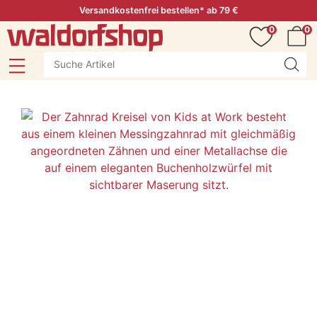
Versandkostenfrei bestellen* ab 79 €
0
0