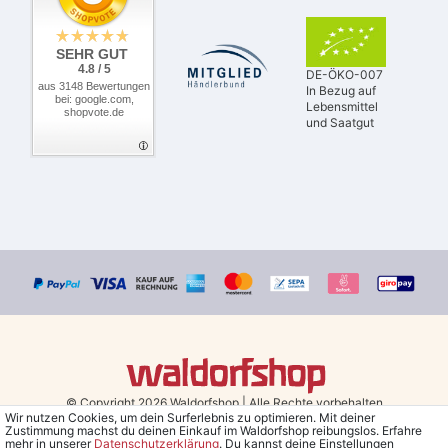
SEHR GUT
4.8 / 5
DE-ÖKO-007
aus 3148 Bewertungen
In Bezug auf
bei: google.com,
Lebensmittel
shopvote.de
und Saatgut
© Copyright 2026 Waldorfshop
|
Alle Rechte vorbehalten.
Wir nutzen Cookies, um dein Surferlebnis zu optimieren. Mit deiner
Zustimmung machst du deinen Einkauf im Waldorfshop reibungslos. Erfahre
Bestellungen mit Prio Versand bis 13 Uhr, garantierter Versand am
mehr in unserer
Daten­schutz­erklärung
. Du kannst deine Einstellungen