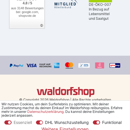
4.8 / 5
DE-ÖKO-007
aus 3148 Bewertungen
In Bezug auf
bei: google.com,
Lebensmittel
shopvote.de
und Saatgut
© Copyright 2026 Waldorfshop
|
Alle Rechte vorbehalten.
Wir nutzen Cookies, um dein Surferlebnis zu optimieren. Mit deiner
Zustimmung machst du deinen Einkauf im Waldorfshop reibungslos. Erfahre
Bestellungen mit Prio Versand bis 13 Uhr, garantierter Versand am
mehr in unserer
Daten­schutz­erklärung
. Du kannst deine Einstellungen
jederzeit anpassen.
selben Tag!
Essenziell
DHL Wunschzustellung
Funktional
*Kostenlose Lieferung in Deutschland und Österreich ab 79 €.
(gilt
Weitere Einstellungen