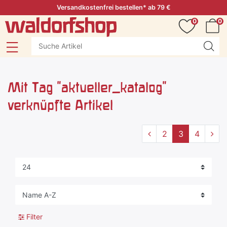
Versandkostenfrei bestellen* ab 79 €
0
0
Mit Tag "aktueller_katalog"
verknüpfte Artikel
2
3
4
Filter