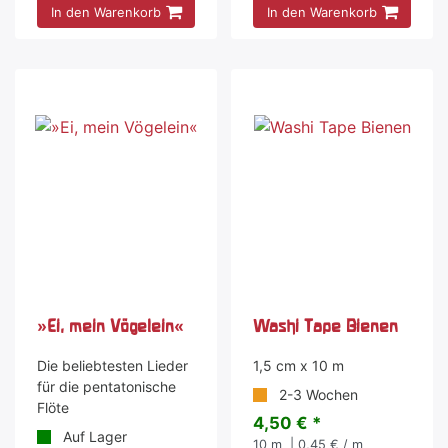
In den Warenkorb
In den Warenkorb
»Ei, mein Vögelein«
Washi Tape Bienen
Die beliebtesten Lieder
1,5 cm x 10 m
für die pentatonische
2-3 Wochen
Flöte
4,50 € *
Auf Lager
10
m
| 0,45 € / m