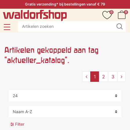
Gratis verzending* bij bestellingen vanaf € 79
0
0
Artikelen gekoppeld aan tag
"aktueller_katalog".
1
2
3
Filter