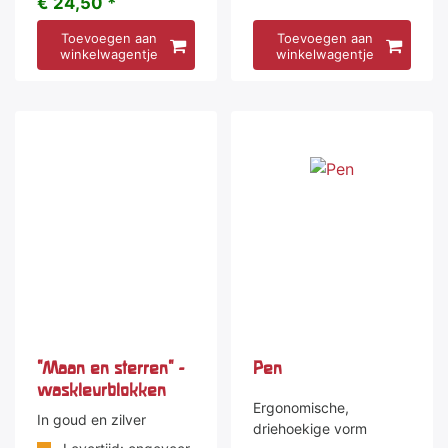
€ 24,50 *
Toevoegen aan
Toevoegen aan
winkelwagentje
winkelwagentje
"Maan en sterren" -
Pen
waskleurblokken
Ergonomische,
In goud en zilver
driehoekige vorm