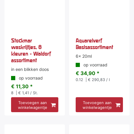
Stockmar
Aquarelverf
waskrijtjes, 8
Basisassortiment
kleuren - Waldorf
6x 20ml
assortiment
op voorraad
in een blikken doos
€ 34,90 *
op voorraad
0.12
| € 290,83 / l
€ 11,30 *
8
| € 1,41 / St.
Toevoegen aan
Toevoegen aan
winkelwagentje
winkelwagentje