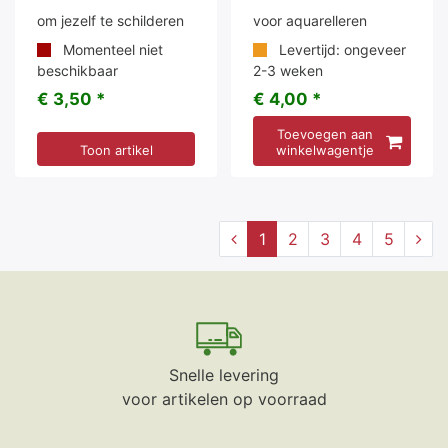
om jezelf te schilderen
voor aquarelleren
Momenteel niet
Levertijd: ongeveer
beschikbaar
2-3 weken
€ 3,50 *
€ 4,00 *
Toevoegen aan
Toon artikel
winkelwagentje
1
2
3
4
5
Snelle levering
voor artikelen op voorraad