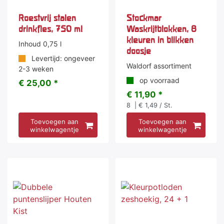
Roestvrij stalen
Stockmar
drinkfles, 750 ml
Waskrijtblokken, 8
kleuren in blikken
Inhoud 0,75 l
doosje
Levertijd: ongeveer
Waldorf assortiment
2-3 weken
op voorraad
€ 25,00 *
€ 11,90 *
8
| € 1,49 / St.
Toevoegen aan
Toevoegen aan
winkelwagentje
winkelwagentje