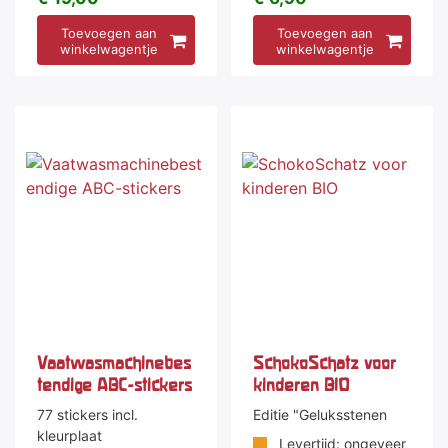
Toevoegen aan
Toevoegen aan
winkelwagentje
winkelwagentje
Vaatwasmachinebes
SchokoSchatz voor
tendige ABC-stickers
kinderen BIO
77 stickers incl.
Editie "Geluksstenen
kleurplaat
Levertijd: ongeveer