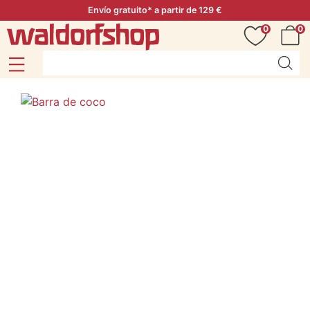
Envío gratuito* a partir de 129 €
0
0