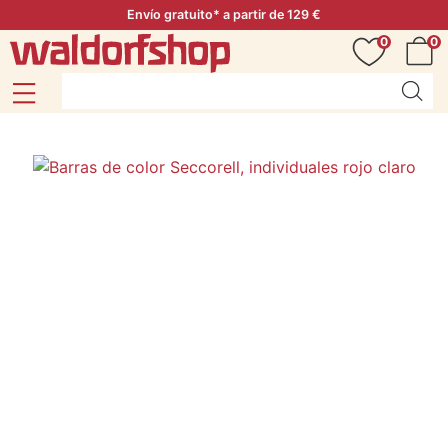
Envío gratuito* a partir de 129 €
0
0