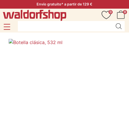
Envío gratuito* a partir de 129 €
0
0