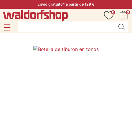
Envío gratuito* a partir de 129 €
0
0