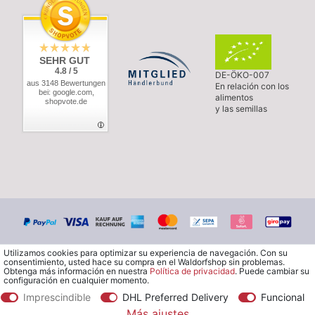
SEHR GUT
4.8 / 5
DE-ÖKO-007
aus 3148 Bewertungen
En relación con los
bei: google.com,
alimentos
shopvote.de
y las semillas
Utilizamos cookies para optimizar su experiencia de navegación. Con su
consentimiento, usted hace su compra en el Waldorfshop sin problemas.
Obtenga más información en nuestra
Política de privacidad
. Puede cambiar su
configuración en cualquier momento.
Imprescindible
DHL Preferred Delivery
Funcional
© Copyright 2026 Waldorfshop
|
Todos los derechos reservados.
Más ajustes