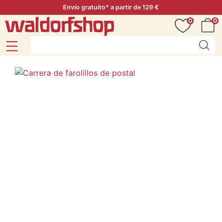
Envío gratuito* a partir de 129 €
0
0