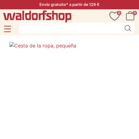
Envío gratuito* a partir de 129 €
0
0