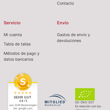
Contacto
Servicio
Envío
Mi cuenta
Gastos de envío y
devoluciones
Tabla de tallas
Métodos de pago y
datos bancarios
SEHR GUT
4.8 / 5
DE-ÖKO-007
aus 3148 Bewertungen
En relación con los
bei: google.com,