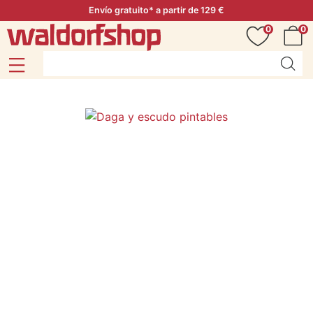
Envío gratuito* a partir de 129 €
0
0