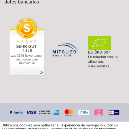
datos bancarios
SEHR GUT
4.8 / 5
DE-ÖKO-007
aus 3146 Bewertungen
En relación con los
bei: google.com,
alimentos
shopvote.de
y las semillas
Utilizamos cookies para optimizar su experiencia de navegación. Con su
consentimiento, usted hace su compra en el Waldorfshop sin problemas.