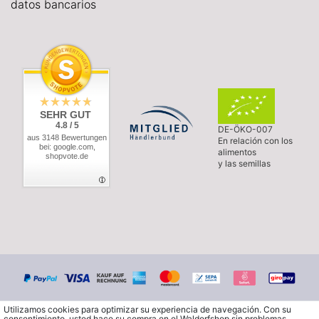
datos bancarios
SEHR GUT
4.8 / 5
DE-ÖKO-007
aus 3148 Bewertungen
En relación con los
bei: google.com,
alimentos
shopvote.de
y las semillas
Utilizamos cookies para optimizar su experiencia de navegación. Con su
consentimiento, usted hace su compra en el Waldorfshop sin problemas.