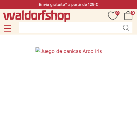
Envío gratuito* a partir de 129 €
0
0