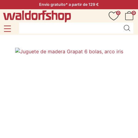
Envío gratuito* a partir de 129 €
0
0