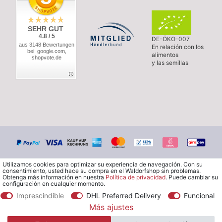
SEHR GUT
4.8 / 5
DE-ÖKO-007
aus 3148 Bewertungen
En relación con los
bei: google.com,
alimentos
shopvote.de
y las semillas
Utilizamos cookies para optimizar su experiencia de navegación. Con su
consentimiento, usted hace su compra en el Waldorfshop sin problemas.
Obtenga más información en nuestra
Política de privacidad
. Puede cambiar su
configuración en cualquier momento.
Imprescindible
DHL Preferred Delivery
Funcional
© Copyright 2026 Waldorfshop
|
Todos los derechos reservados.
Más ajustes