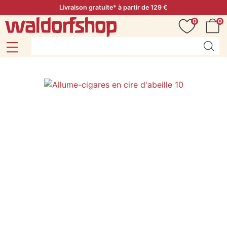
Livraison gratuite* à partir de 129 €
0
0