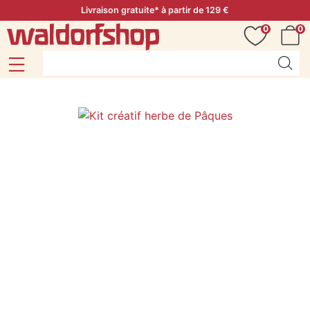
Livraison gratuite* à partir de 129 €
0
0