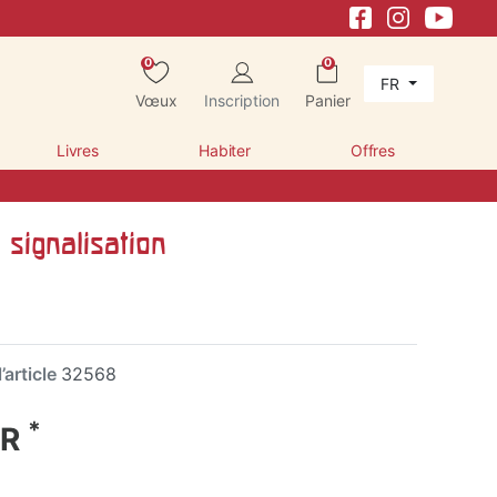
0
0
FR
Vœux
Inscription
Panier
Livres
Habiter
Offres
signalisation
’article
32568
*
UR