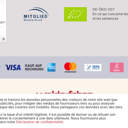
DE-ÖKO-007
En ce qui concerne le
et les semences
ngen
,
eb et traitons les données personnelles des visiteurs de notre site web (par
ublicités, pour intégrer des médias de fournisseurs tiers ou pour analyser
© Copyright 2026 Waldorfshop
|
Tous droits réservés.
rsque des cookies sont installés. Nous partageons ces données avec des tiers
la base d'un intérêt légitime. Il est possible de donner ou de refuser son
retirer le consentement à une date ultérieure. Nous fournissons plus
 dans notre
Déclaration de confidentialité
.
*Commander en France à partir de 99 € sans frais de port