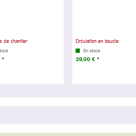
s de chantier
Circulation en boucle
tock
En stock
 *
39,00 € *