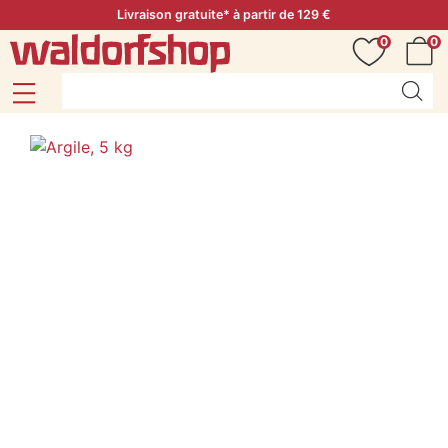
Livraison gratuite* à partir de 129 €
0
0