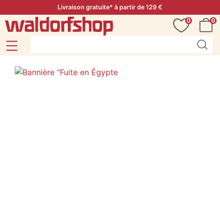
Livraison gratuite* à partir de 129 €
0
0