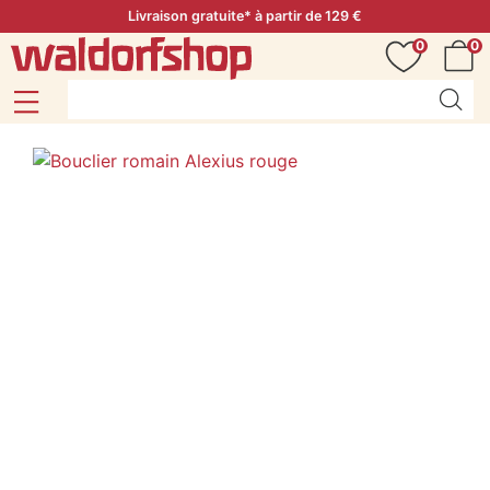
Livraison gratuite* à partir de 129 €
0
0