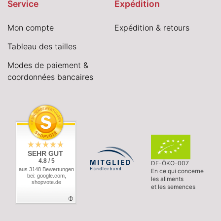
Service
Expédition
Mon compte
Expédition & retours
Tableau des tailles
Modes de paiement &
coordonnées bancaires
SEHR GUT
4.8 / 5
DE-ÖKO-007
aus 3148 Bewertungen
En ce qui concerne
bei: google.com,
les aliments
shopvote.de
et les semences