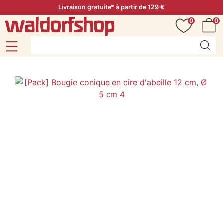
Livraison gratuite* à partir de 129 €
0
0