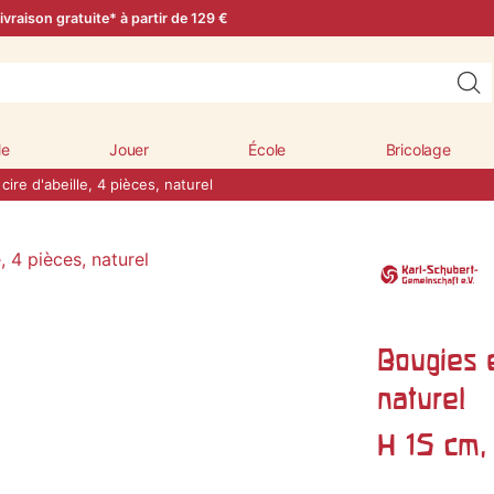
ivraison gratuite* à partir de 129 €
le
Jouer
École
Bricolage
cire d'abeille, 4 pièces, naturel
Bougies e
naturel
H 15 cm,