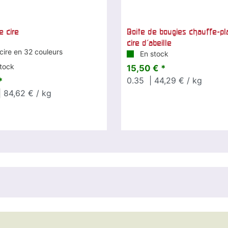
e cire
Boîte de bougies chauffe-pl
cire d'abeille
cire en 32 couleurs
En stock
tock
15,50 € *
0.35
| 44,29 € / kg
*
 84,62 € / kg