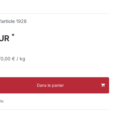
’article
1928
*
EUR
70,00 € / kg
Dans le panier
its