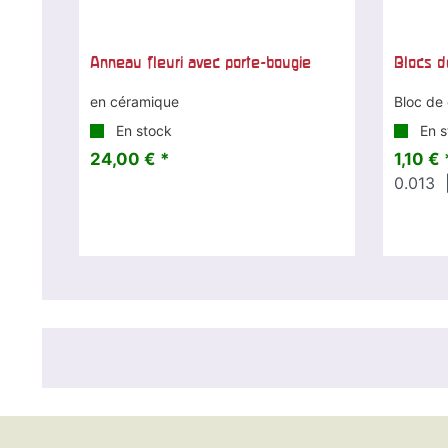
Anneau fleuri avec porte-bougie
Blocs d
en céramique
Bloc de 
En stock
En s
24,00 € *
1,10 € 
0.013
|