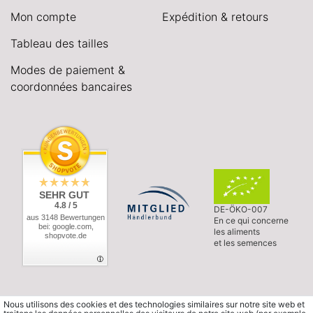
Mon compte
Expédition & retours
Tableau des tailles
Modes de paiement &
coordonnées bancaires
SEHR GUT
4.8 / 5
DE-ÖKO-007
aus 3148 Bewertungen
En ce qui concerne
bei: google.com,
les aliments
shopvote.de
et les semences
Nous utilisons des cookies et des technologies similaires sur notre site web et