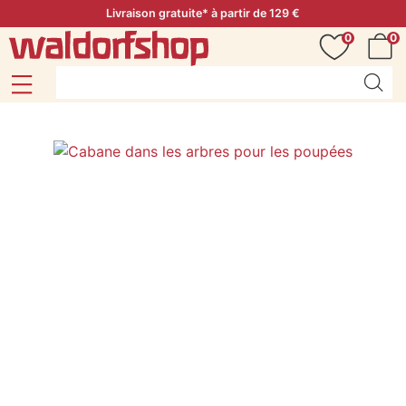
Livraison gratuite* à partir de 129 €
0
0