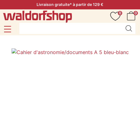
Livraison gratuite* à partir de 129 €
0
0