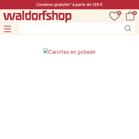
Livraison gratuite* à partir de 129 €
0
0