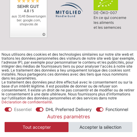
SEHR GUT
4.8 / 5
DE-ÖKO-007
aus 3148 Bewertungen
En ce qui concerne
bei: google.com,
les aliments
shopvote.de
et les semences
Nous utilisons des cookies et des technologies similaires sur notre site web et
traitons les données personnelles des visiteurs de notre site web (par exemple,
l'adresse IP), par exemple pour personnaliser le contenu et les publicités, pour
intégrer des médias de fournisseurs tiers ou pour analyser l'accès à notre site
web. Le traitement des données a lieu uniquement lorsque des cookies sont
installés. Nous partageons ces données avec des tiers que nous nommons
dans les paramètres.
Le traitement des données peut être effectué avec le consentement ou sur la
base d'un intérêt légitime. Il est possible de donner ou de refuser son
consentement. Il existe un droit de ne pas consentir et de modifier ou de retirer
le consentement à une date ultérieure. Nous fournissons plus d'informations
sur l'utilisation des données personnelles et des services dans notre
Déclaration de confidentialité
.
Essentiel
DHL Preferred Delivery
Fonctionnel
© Copyright 2026 Waldorfshop
|
Tous droits réservés.
Autres paramètres
Tout accepter
Accepter la sélection
*Commander en France à partir de 99 € sans frais de port