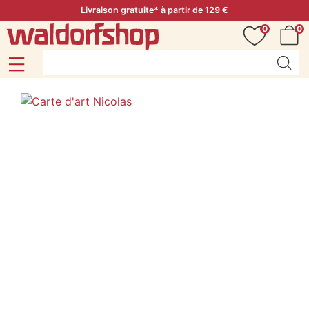
Livraison gratuite* à partir de 129 €
0
0