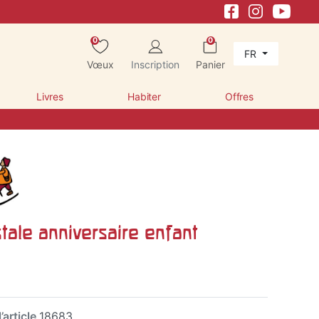
0
0
FR
Vœux
Inscription
Panier
Livres
Habiter
Offres
tale anniversaire enfant
’article
18683