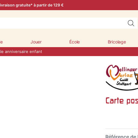
ivraison gratuite* à partir de 129 €
le
Jouer
École
Bricolage
le anniversaire enfant
Carte pos
Référence de l