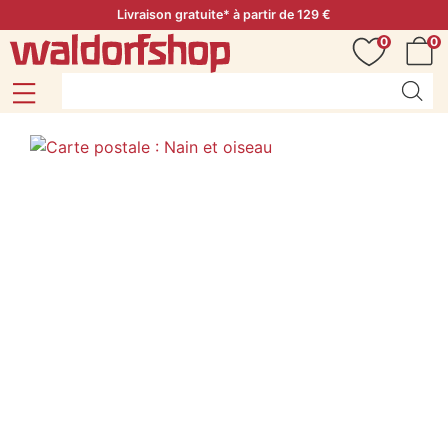
Livraison gratuite* à partir de 129 €
0
0