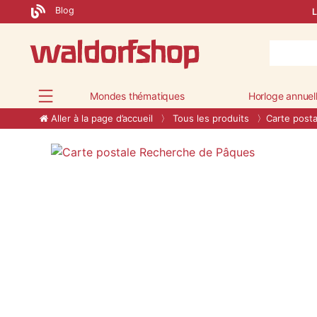
Blog
L
Mondes thématiques
Horloge annuel
Aller à la page d’accueil
Tous les produits
Carte post