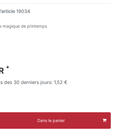
’article
19034
le magique de printemps
*
UR
as des 30 derniers jours:
1,52 €
Dans le panier