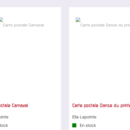
ostale Carnaval
Carte postale Danse du prin
ointe
Ella Lapointe
tock
En stock