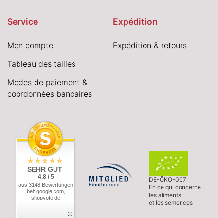
Service
Expédition
Mon compte
Expédition & retours
Tableau des tailles
Modes de paiement &
coordonnées bancaires
SEHR GUT
4.8 / 5
DE-ÖKO-007
aus 3148 Bewertungen
En ce qui concerne
bei: google.com,
les aliments
shopvote.de
et les semences