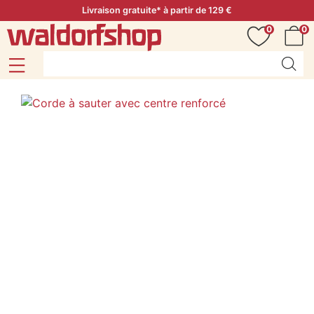
Livraison gratuite* à partir de 129 €
0
0