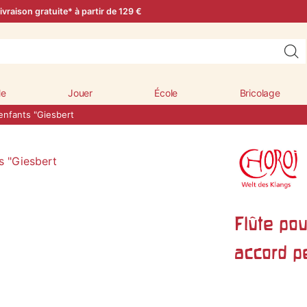
ivraison gratuite* à partir de 129 €
le
Jouer
École
Bricolage
enfants "Giesbert
Flûte pou
accord p