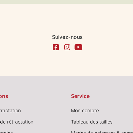
Suivez-nous
ons
Service
tractation
Mon compte
de rétractation
Tableau des tailles
égales
Modes de paiement & coor