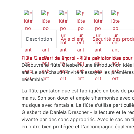
Description
Avis client
Sécurité des prod
Flûte Giesbert de Choroi - flûte pentatonique pour
Découvre la flûte Giesbert, une introduction idéale
ans. Le son chaud t'invite à essayer les premières
ensemble.
La flûte pentatonique est fabriquée en bois de poi
mains. Son son doux et ample s'harmonise avec d'a
musique avec fantaisie. La flûte s'utilise particul
Giesbert de Daniela Drescher - la lecture et le ré
vivante par des sons appropriés. Avec le sac en tiss
en outre bien protégée et t'accompagne égalemen