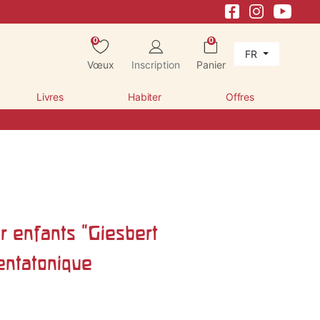
0
0
FR
Vœux
Inscription
Panier
Livres
Habiter
Offres
r enfants "Giesbert
entatonique