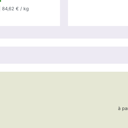
*
 84,62 € / kg
à pa