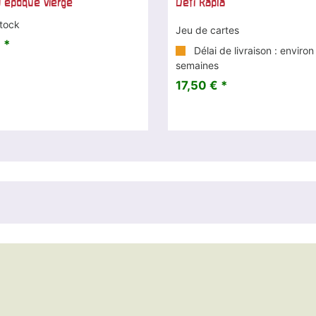
d'époque vierge
Défi Kapla
tock
Jeu de cartes
 *
Délai de livraison : environ
semaines
17,50 € *