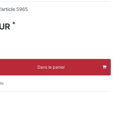
’article
5965
*
EUR
Dans le panier
its