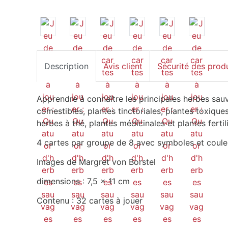
Description
Avis client
Sécurité des prod
Apprendre à connaître les principales herbes sau
comestibles, plantes tinctoriales, plantes toxique
herbes à thé, plantes médicinales et plantes fertil
4 cartes par groupe de 8 avec symboles et coule
Images de Margret von Borstel
dimensions : 7,5 x 11 cm
Contenu : 32 cartes à jouer