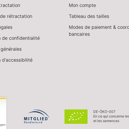
tractation
Mon compte
de rétractation
Tableau des tailles
égales
Modes de paiement & coor
bancaires
 de confidentialité
 générales
 d'accessibilité
DE-ÖKO-007
En ce qui concerne le
et les semences
ngen
,