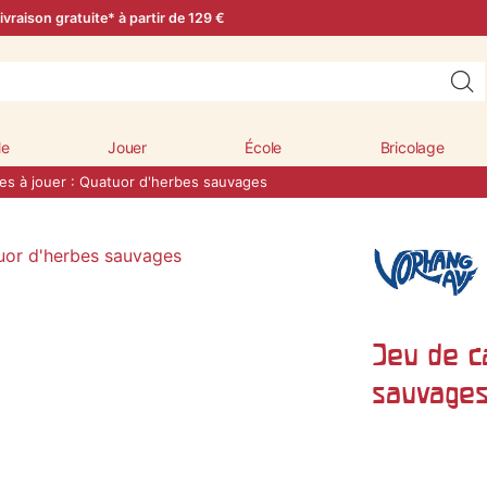
ivraison gratuite* à partir de 129 €
le
Jouer
École
Bricolage
es à jouer : Quatuor d'herbes sauvages
Jeu de ca
sauvage