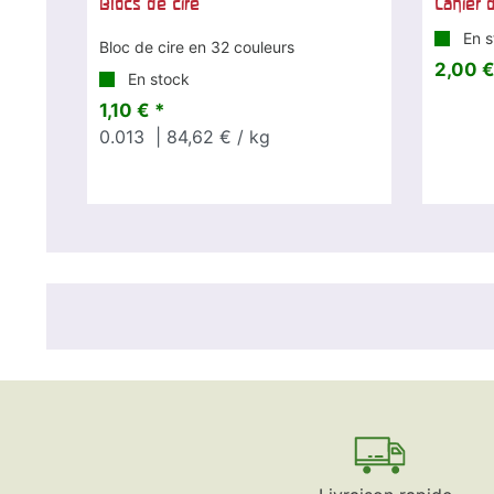
Blocs de cire
Cahier 
En s
Bloc de cire en 32 couleurs
2,00 €
En stock
1,10 € *
0.013
| 84,62 € / kg