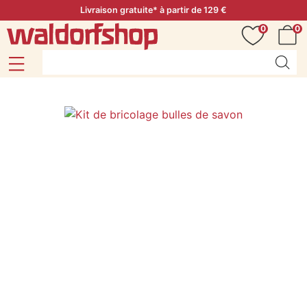
Livraison gratuite* à partir de 129 €
0
0