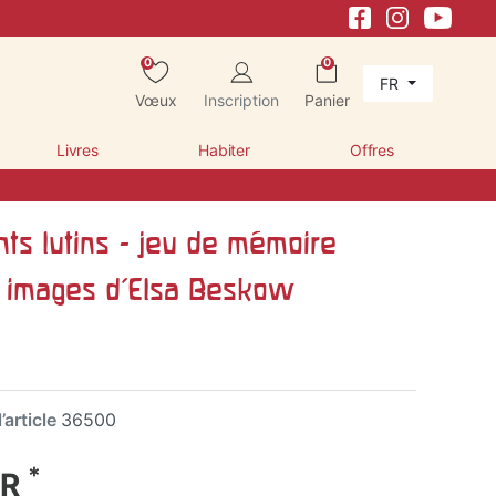
0
0
FR
Vœux
Inscription
Panier
Livres
Habiter
Offres
ts lutins - jeu de mémoire
 images d'Elsa Beskow
’article
36500
*
UR