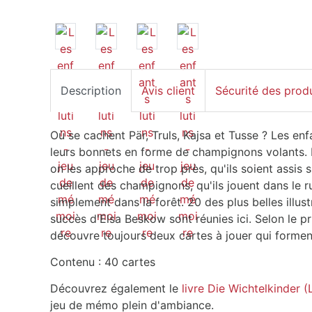
Description
Avis client
Sécurité des prod
Où se cachent Pär, Truls, Kajsa et Tusse ? Les en
leurs bonnets en forme de champignons volants. 
on les approche de trop près, qu'ils soient assis su
cueillent des champignons, qu'ils jouent dans le 
simplement dans la forêt. 20 des plus belles illust
succès d'Elsa Beskow sont réunies ici. Selon le 
découvre toujours deux cartes à jouer qui formen
Contenu : 40 cartes
Découvrez également le
livre Die Wichtelkinder (
jeu de mémo plein d'ambiance.