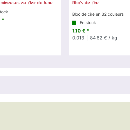
lumineuses au clair de lune
Blocs de cire
tock
Bloc de cire en 32 couleurs
 *
En stock
1,10 € *
0.013
| 84,62 € / kg