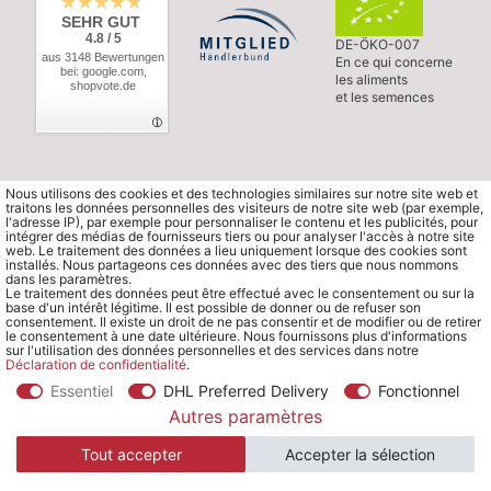
SEHR GUT
4.8 / 5
DE-ÖKO-007
aus 3148 Bewertungen
En ce qui concerne
bei: google.com,
les aliments
shopvote.de
et les semences
Nous utilisons des cookies et des technologies similaires sur notre site web et
traitons les données personnelles des visiteurs de notre site web (par exemple,
l'adresse IP), par exemple pour personnaliser le contenu et les publicités, pour
intégrer des médias de fournisseurs tiers ou pour analyser l'accès à notre site
web. Le traitement des données a lieu uniquement lorsque des cookies sont
installés. Nous partageons ces données avec des tiers que nous nommons
dans les paramètres.
Le traitement des données peut être effectué avec le consentement ou sur la
base d'un intérêt légitime. Il est possible de donner ou de refuser son
consentement. Il existe un droit de ne pas consentir et de modifier ou de retirer
le consentement à une date ultérieure. Nous fournissons plus d'informations
sur l'utilisation des données personnelles et des services dans notre
Déclaration de confidentialité
.
Essentiel
DHL Preferred Delivery
Fonctionnel
© Copyright 2026 Waldorfshop
|
Tous droits réservés.
Autres paramètres
Tout accepter
Accepter la sélection
*Commander en France à partir de 99 € sans frais de port