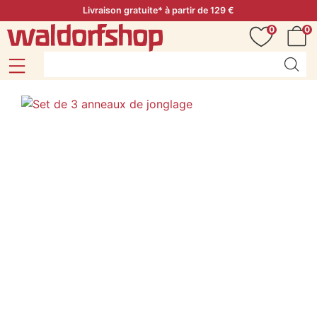
Livraison gratuite* à partir de 129 €
0
0