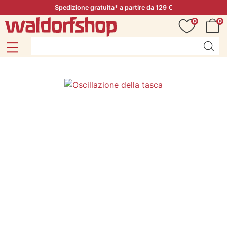
Spedizione gratuita* a partire da 129 €
0
0