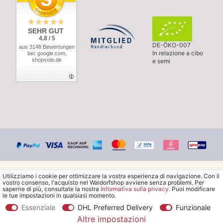
SEHR GUT
4.8 / 5
DE-ÖKO-007
aus 3148 Bewertungen
In relazione a cibo
bei: google.com,
shopvote.de
e semi
Utilizziamo i cookie per ottimizzare la vostra esperienza di navigazione. Con il
vostro consenso, l'acquisto nel Waldorfshop avviene senza problemi. Per
saperne di più, consultate la nostra
Informativa sulla privacy
. Puoi modificare
le tue impostazioni in qualsiasi momento.
© Copyright 2026 Waldorfshop
|
Tutti i diritti riservati.
Essenziale
DHL Preferred Delivery
Funzionale
Altre impostazioni