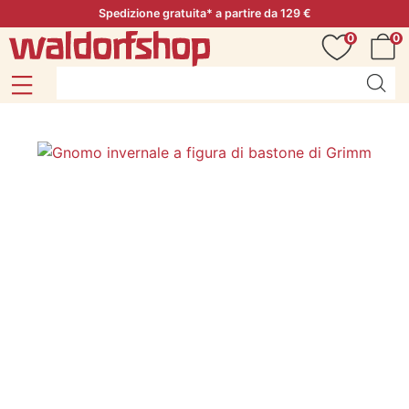
Spedizione gratuita* a partire da 129 €
0
0