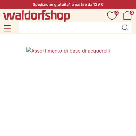
Spedizione gratuita* a partire da 129 €
0
0