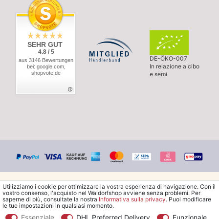
SEHR GUT
4.8 / 5
DE-ÖKO-007
aus 3146 Bewertungen
In relazione a cibo
bei: google.com,
shopvote.de
e semi
Utilizziamo i cookie per ottimizzare la vostra esperienza di navigazione. Con il
vostro consenso, l'acquisto nel Waldorfshop avviene senza problemi. Per
saperne di più, consultate la nostra
Informativa sulla privacy
. Puoi modificare
le tue impostazioni in qualsiasi momento.
© Copyright 2026 Waldorfshop
|
Tutti i diritti riservati.
Essenziale
DHL Preferred Delivery
Funzionale