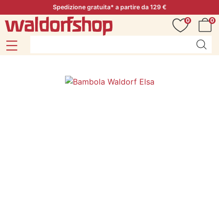
Spedizione gratuita* a partire da 129 €
0
0