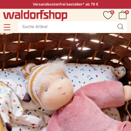
Versandkostenfrei bestellen* ab 79 €
0
0