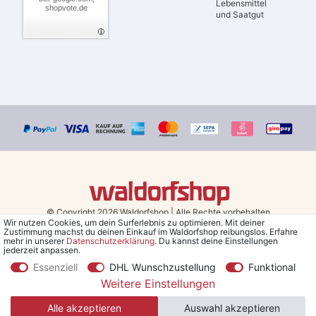
Lebensmittel
shopvote.de
und Saatgut
© Copyright 2026 Waldorfshop
|
Alle Rechte vorbehalten.
Wir nutzen Cookies, um dein Surferlebnis zu optimieren. Mit deiner
Zustimmung machst du deinen Einkauf im Waldorfshop reibungslos. Erfahre
Bestellungen mit Prio Versand bis 13 Uhr, garantierter Versand am
mehr in unserer
Daten­schutz­erklärung
. Du kannst deine Einstellungen
jederzeit anpassen.
selben Tag!
Essenziell
DHL Wunschzustellung
Funktional
*Kostenlose Lieferung in Deutschland und Österreich ab 79 €.
(gilt
Weitere Einstellungen
nur für Sparversand - ausgenommen Sperrgut und Speditionsware)
Alle akzeptieren
Auswahl akzeptieren
**Den 5€ Gutschein erhältst du nach Bestätigung des Newsletters