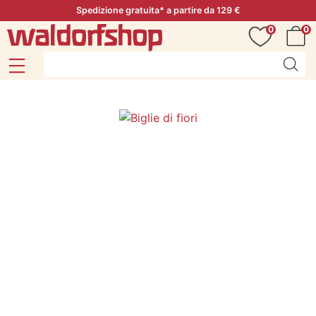
Spedizione gratuita* a partire da 129 €
0
0