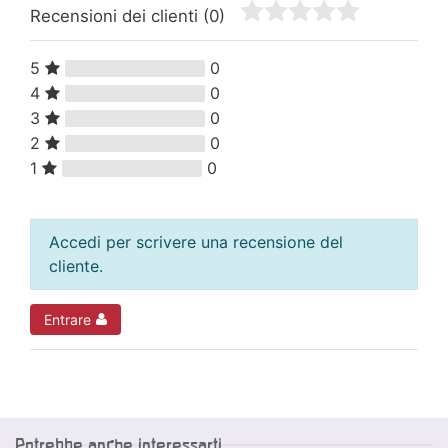
Recensioni dei clienti
(0)
5
0
4
0
3
0
2
0
1
0
Accedi per scrivere una recensione del
cliente.
Entrare
Potrebbe anche interessarti