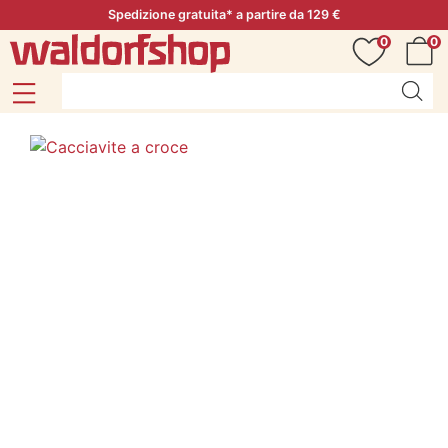
Spedizione gratuita* a partire da 129 €
0
0