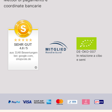
coordinate bancarie
SEHR GUT
4.8 / 5
DE-ÖKO-007
aus 3148 Bewertungen
In relazione a cibo
bei: google.com,
shopvote.de
e semi