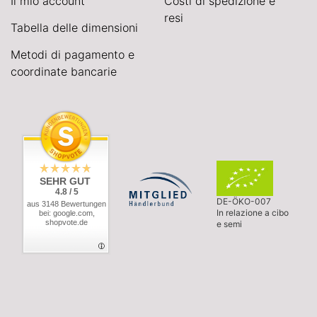
Il mio account
Costi di spedizione e
resi
Tabella delle dimensioni
Metodi di pagamento e
coordinate bancarie
SEHR GUT
4.8 / 5
DE-ÖKO-007
aus 3148 Bewertungen
In relazione a cibo
bei: google.com,
shopvote.de
e semi