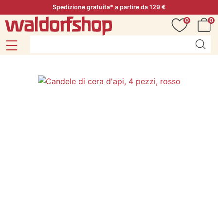
Spedizione gratuita* a partire da 129 €
0
0