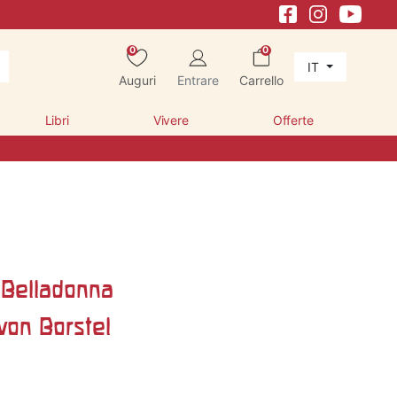
0
0
IT
Auguri
Entrare
Carrello
Libri
Vivere
Offerte
 Belladonna
von Borstel