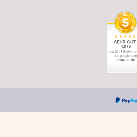
SEHR GUT
4.8 / 5
aus 3148 Bewertu
bei: google.com
shopvote.de