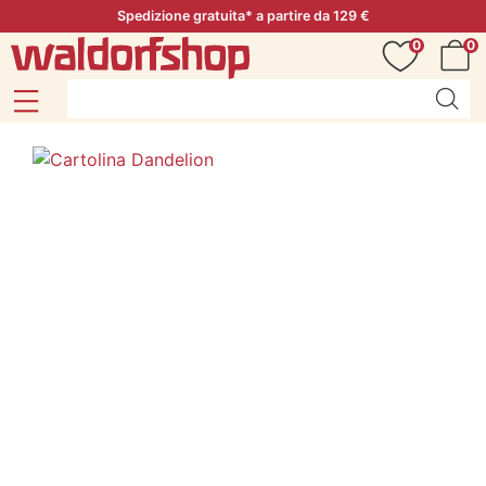
Spedizione gratuita* a partire da 129 €
0
0